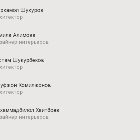
ркамол Шукуров
хитектор
мила Алимова
зайнер интерьеров
стам Шукурбеков
хитектор
уфжон Комилжонов
хитектор
хаммадбилол Хаитбоев
зайнер интерьеров