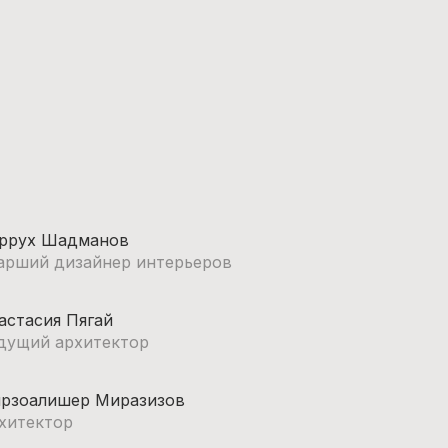
ррух Шадманов
арший дизайнер интерьеров
астасия Пягай
дущий архитектор
рзоалишер Миразизов
хитектор