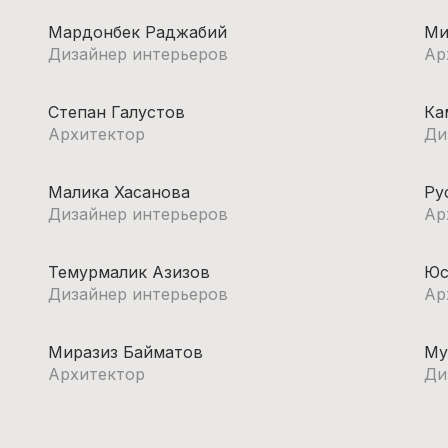
Мардонбек Раджабий
Ми
Дизайнер интерьеров
Ар
Степан Галустов
Ка
Архитектор
Ди
Малика Хасанова
Ру
Дизайнер интерьеров
Ар
Темурмалик Азизов
Юс
Дизайнер интерьеров
Ар
Миразиз Байматов
Му
Архитектор
Ди