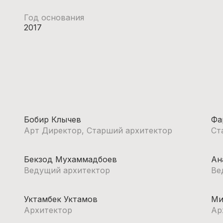
Год основания
2017
Бобир Клычев
Фа
Арт Директор, Старший архитектор
Ст
Бекзод Мухаммадбоев
Ан
Ведущий архитектор
Ве
Уктамбек Уктамов
Ми
Архитектор
Ар