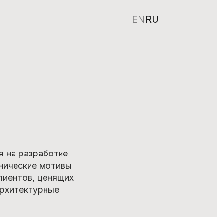
EN
RU
 на разработке
нические мотивы
лиентов, ценящих
архитектурные