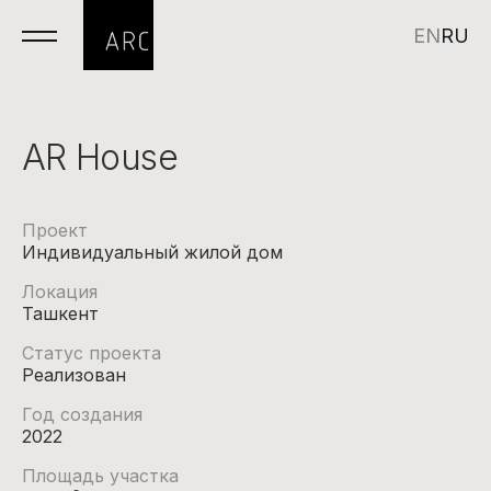
EN
RU
AR House
Проект
Индивидуальный жилой дом
Локация
Ташкент
Статус проекта
Реализован
Год создания
2022
Площадь участка