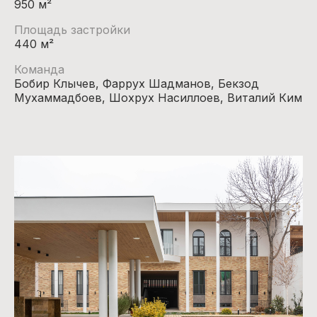
950 м²
Площадь застройки
440 м²
Команда
Бобир Клычев, Фаррух Шадманов, Бекзод
Мухаммадбоев, Шохрух Насиллоев, Виталий Ким