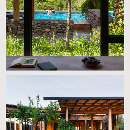
Проекты
Instagram
О студии
Facebook
Контакты
Youtube
© ARC architects 2025