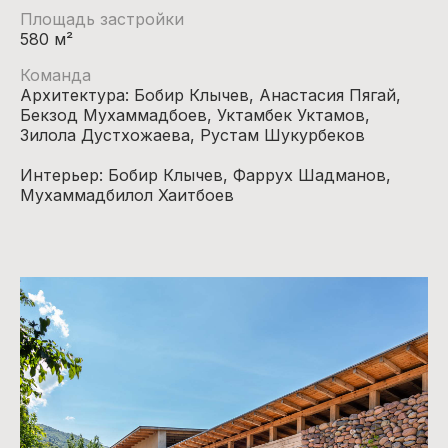
Площадь застройки
580 м²
Команда
Архитектура: Бобир Клычев, Анастасия Пягай,
Бекзод Мухаммадбоев, Уктамбек Уктамов,
Зилола Дустхожаева, Рустам Шукурбеков
Интерьер: Бобир Клычев, Фаррух Шадманов,
Мухаммадбилол Хаитбоев