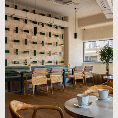
Проекты
Instagram
О студии
Facebook
Контакты
Youtube
© ARC architects 2025