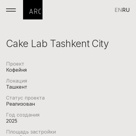
EN
RU
Cake Lab Tashkent City
Проект
Кофейня
Локация
Ташкент
Статус проекта
Реализован
Год создания
2025
Площадь застройки