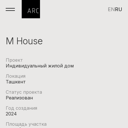
EN
RU
M House
Проект
Индивидуальный жилой дом
Локация
Ташкент
Статус проекта
Реализован
Год создания
2024
Площадь участка