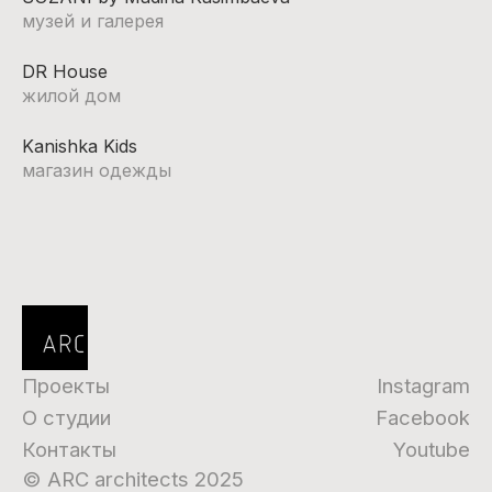
музей и галерея
DR House
жилой дом
Kanishka Kids
магазин одежды