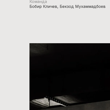
Команда
Бобир Кличев, Бекзод Мухаммадбоев