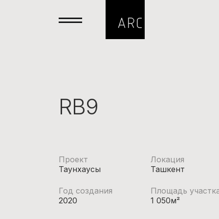
RB9
Проект
Локация
Таунхаусы
Ташкент
Год создания
Площадь участк
2020
1 050м²